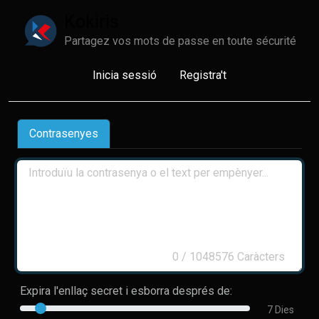
Kokiris
Partagez vos mots de passe en toute sécurité
Inicia sessió
Registra't
Contrasenyes
0
/ 1048576 Caràcters
Expira l'enllaç secret i esborra després de:
7 Dies