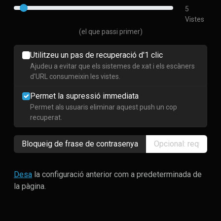
5
Vistes
(el que passi primer)
Utilitzeu un pas de recuperació d'1 clic
Ajudeu a evitar que els sistemes de xat i els escàners
d'URL consumeixin les vistes.
Permet la supressió immediata
Permet als usuaris eliminar aquest push un cop
recuperat.
Bloqueig de frase de contrasenya
Desa
la configuració anterior com a predeterminada de
la pàgina.